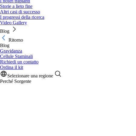
I nostri trapianti
Storie a lieto fine
Altri casi di successo
I progressi della ricerca
Video Gallery
Blog
Ritorno
Blog
Gravidanza
Cellule Staminali
Richiedi un contatto
Ordina il kit
Selezionare una regione
Perché Sorgente