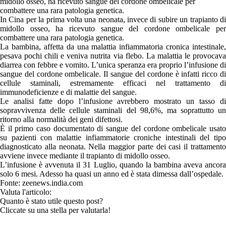
midollo osseo, ha ricevuto sangue del cordone ombelicale per
combattere una rara patologia genetica.
In Cina per la prima volta una neonata, invece di subire un trapianto di
midollo osseo, ha ricevuto sangue del cordone ombelicale per
combattere una rara patologia genetica.
La bambina, affetta da una malattia infiammatoria cronica intestinale,
pesava pochi chili e veniva nutrita via flebo. La malattia le provocava
diarrea con febbre e vomito. L’unica speranza era proprio l’infusione di
sangue del cordone ombelicale. Il sangue del cordone è infatti ricco di
cellule staminali, estremamente efficaci nel trattamento di
immunodeficienze e di malattie del sangue.
Le analisi fatte dopo l’infusione avrebbero mostrato un tasso di
sopravvivenza delle cellule staminali del 98,6%, ma soprattutto un
ritorno alla normalità dei geni difettosi.
È il primo caso documentato di sangue del cordone ombelicale usato
su pazienti con malattie infiammatorie croniche intestinali del tipo
diagnosticato alla neonata. Nella maggior parte dei casi il trattamento
avviene invece mediante il trapianto di midollo osseo.
L’infusione è avvenuta il 31 Luglio, quando la bambina aveva ancora
solo 6 mesi. Adesso ha quasi un anno ed è stata dimessa dall’ospedale.
Fonte: zeenews.india.com
Valuta l'articolo:
Quanto è stato utile questo post?
Cliccate su una stella per valutarla!