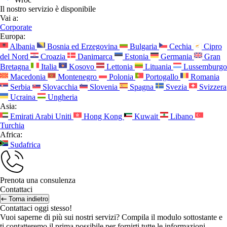
Il nostro servizio è disponibile
Vai a:
Corporate
Europa:
Albania
Bosnia ed Erzegovina
Bulgaria
Cechia
Cipro
del Nord
Croazia
Danimarca
Estonia
Germania
Gran
Bretagna
Italia
Kosovo
Lettonia
Lituania
Lussemburgo
Macedonia
Montenegro
Polonia
Portogallo
Romania
Serbia
Slovacchia
Slovenia
Spagna
Svezia
Svizzera
Ucraina
Ungheria
Asia:
Emirati Arabi Uniti
Hong Kong
Kuwait
Libano
Turchia
Africa:
Sudafrica
Prenota una consulenza
Contattaci
Torna indietro
Contattaci oggi stesso!
Vuoi saperne di più sui nostri servizi? Compila il modulo sottostante e
ti contatteremo il prima possibile per fornirti tutte le informazioni