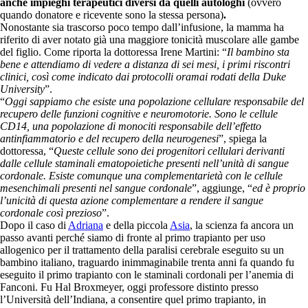
anche impieghi terapeutici diversi da quelli autologhi
(ovvero
quando donatore e ricevente sono la stessa persona)
.
Nonostante sia trascorso poco tempo dall’infusione, la mamma ha
riferito di aver notato già una maggiore tonicità muscolare alle gambe
del figlio. Come riporta la dottoressa Irene Martini: “
Il bambino sta
bene e attendiamo di vedere a distanza di sei mesi, i primi riscontri
clinici, così come indicato dai protocolli oramai rodati della Duke
University
”.
“
Oggi sappiamo che esiste una popolazione cellulare responsabile del
recupero delle funzioni cognitive e neuromotorie. Sono le cellule
CD14, una popolazione di monociti responsabile dell’effetto
antinfiammatorio e del recupero della neurogenesi
”, spiega la
dottoressa, “
Queste cellule sono dei progenitori cellulari derivanti
dalle cellule staminali ematopoietiche presenti nell’unità di sangue
cordonale. Esiste comunque una complementarietà con le cellule
mesenchimali presenti nel sangue cordonale
”, aggiunge, “
ed è proprio
l’unicità di questa azione complementare a rendere il sangue
cordonale così prezioso
”.
Dopo il caso di
Adriana
e della piccola
Asia
, la scienza fa ancora un
passo avanti perché siamo di fronte al primo trapianto per uso
allogenico per il trattamento della paralisi cerebrale eseguito su un
bambino italiano, traguardo inimmaginabile trenta anni fa quando fu
eseguito il primo trapianto con le staminali cordonali per l’anemia di
Fanconi. Fu Hal Broxmeyer, oggi professore distinto presso
l’Università dell’Indiana, a consentire quel primo trapianto, in