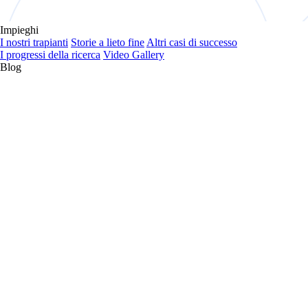
Impieghi
I nostri trapianti
Storie a lieto fine
Altri casi di successo
I progressi della ricerca
Video Gallery
Blog