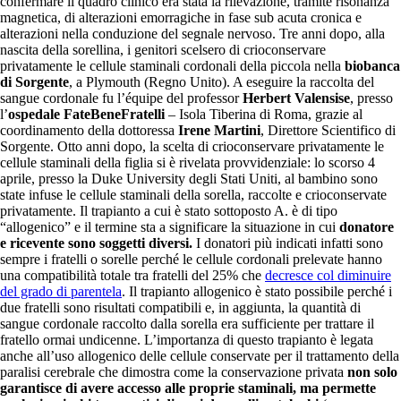
confermare il quadro clinico era stata la rilevazione, tramite risonanza
magnetica, di alterazioni emorragiche in fase sub acuta cronica e
alterazioni nella conduzione del segnale nervoso. Tre anni dopo, alla
nascita della sorellina, i genitori scelsero di crioconservare
privatamente le cellule staminali cordonali della piccola nella
biobanca
di Sorgente
, a Plymouth (Regno Unito). A eseguire la raccolta del
sangue cordonale fu l’équipe del professor
Herbert Valensise
, presso
l’
ospedale FateBeneFratelli
– Isola Tiberina di Roma, grazie al
coordinamento della dottoressa
Irene Martini
, Direttore Scientifico di
Sorgente. Otto anni dopo, la scelta di crioconservare privatamente le
cellule staminali della figlia si è rivelata provvidenziale: lo scorso 4
aprile, presso la Duke University degli Stati Uniti, al bambino sono
state infuse le cellule staminali della sorella, raccolte e crioconservate
privatamente. Il trapianto a cui è stato sottoposto A. è di tipo
“allogenico” e il termine sta a significare la situazione in cui
donatore
e ricevente sono soggetti diversi.
I donatori più indicati infatti sono
sempre i fratelli o sorelle perché le cellule cordonali prelevate hanno
una compatibilità totale tra fratelli del 25% che
decresce col diminuire
del grado di parentela
. Il trapianto allogenico è stato possibile perché i
due fratelli sono risultati compatibili e, in aggiunta, la quantità di
sangue cordonale raccolto dalla sorella era sufficiente per trattare il
fratello ormai undicenne. L’importanza di questo trapianto è legata
anche all’uso allogenico delle cellule conservate per il trattamento della
paralisi cerebrale che dimostra come la conservazione privata
non solo
garantisce di avere accesso alle proprie staminali, ma permette