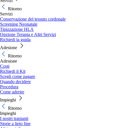
Servizi
Ritorno
Servizi
Conservazione del tessuto cordonale
Screening Neonatale
Tipizzazione HLA
Opzione Terapia e Altri Servizi
Richiedi la guida
Adesione
Ritorno
Adesione
Costi
Richiedi il Kit
Scegli come pagare
Quando decidere
Procedura
Come aderire
Impieghi
Ritorno
Impieghi
I nostri trapianti
Storie a lieto fine