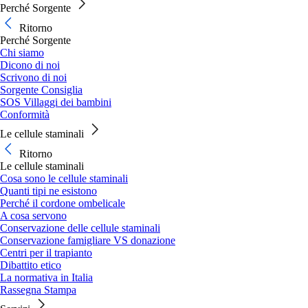
Perché Sorgente
Ritorno
Perché Sorgente
Chi siamo
Dicono di noi
Scrivono di noi
Sorgente Consiglia
SOS Villaggi dei bambini
Conformità
Le cellule staminali
Ritorno
Le cellule staminali
Cosa sono le cellule staminali
Quanti tipi ne esistono
Perché il cordone ombelicale
A cosa servono
Conservazione delle cellule staminali
Conservazione famigliare VS donazione
Centri per il trapianto
Dibattito etico
La normativa in Italia
Rassegna Stampa